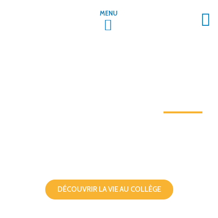
MENU
LA VIE AU COLLÈGE
Bienvenue au collège
SAINT AUBIN
DÉCOUVRIR LA VIE AU COLLÈGE