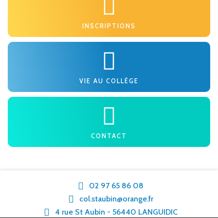
INSCRIPTIONS
VIE AU COLLÈGE
CONTACT
02 97 65 86 08
col.staubin@orange.fr
4 rue St Aubin - 56440 LANGUIDIC