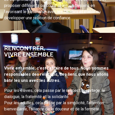
proposer différents parcours selon les besoins en
favorisant le partenariat avec les familles et établir ou
développer une relation de confiance.
RENCONTRER,
VIVRE ENSEMBLE
Vivre ensemble, c’est l’affaire de tous. Nous sommes
responsables des relations, des liens que nous allons
bâtir les uns avec les autres.
Pour les élèves, cela passe par le respect, le partage, le
dialogue, la fraternité et la solidarité.
Pour les adultes, cela passe par la simplicité, l’attention
bienveillante, l’alliance de la douceur et de la fermeté.