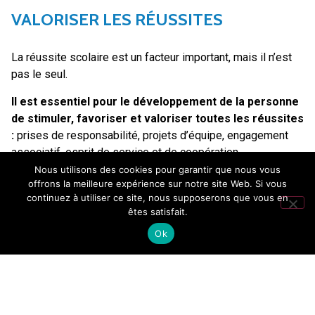
VALORISER LES RÉUSSITES
La réussite scolaire est un facteur important, mais il n’est
pas le seul.
Il est essentiel pour le développement de la personne
de stimuler, favoriser et valoriser toutes les réussites
:
prises de responsabilité, projets d’équipe, engagement
associatif, esprit de service et de coopération…
Nous utilisons des cookies pour garantir que nous vous
Réussites à travers lesquelles chaque élève doit se sentir
offrons la meilleure expérience sur notre site Web. Si vous
reconnu dans ce qu’il est.
continuez à utiliser ce site, nous supposerons que vous en
êtes satisfait.
RESPONSABILISER
Ok
L’enseignement catholique prône non seulement la liberté
de l’éducation, mais aussi une éducation à la liberté et
chaque enfant a la capacité de progresser et de