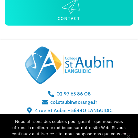
CONTACT
02 97 65 86 08
col.staubin@orange.fr
4 rue St Aubin - 56440 LANGUIDIC
Nous utilisons des cookies pour garantir que nous vous
offrons la meilleure expérience sur notre site Web. Si vous
MENTIONS LÉGALES
POLITIQUE DE CONFIDENTIALITÉ
CONTACT
continuez à utiliser ce site, nous supposerons que vous en
RÉALISATION
EKOLE.FR