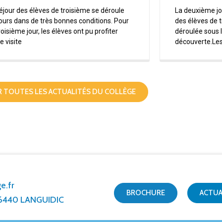
éjour des élèves de troisième se déroule
La deuxième j
ours dans de très bonnes conditions. Pour
des élèves de 
roisième jour, les élèves ont pu profiter
déroulée sous l
e visite
découverte.Les
R TOUTES LES ACTUALITÉS DU COLLÈGE
e.fr
BROCHURE
ACTUA
 56440 LANGUIDIC