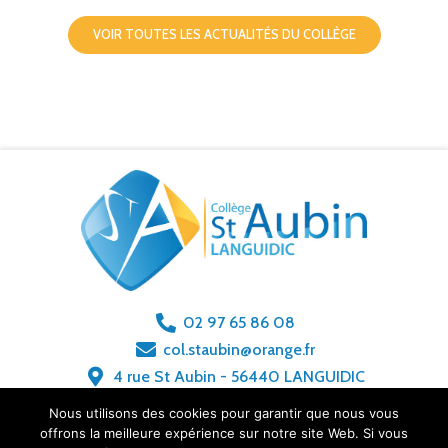
VOIR TOUTES LES ACTUALITÉS DU COLLÈGE
02 97 65 86 08
col.staubin@orange.fr
4 rue St Aubin - 56440 LANGUIDIC
Nous utilisons des cookies pour garantir que nous vous
offrons la meilleure expérience sur notre site Web. Si vous
MENTIONS LÉGALES
POLITIQUE DE CONFIDENTIALITÉ
CONTACT