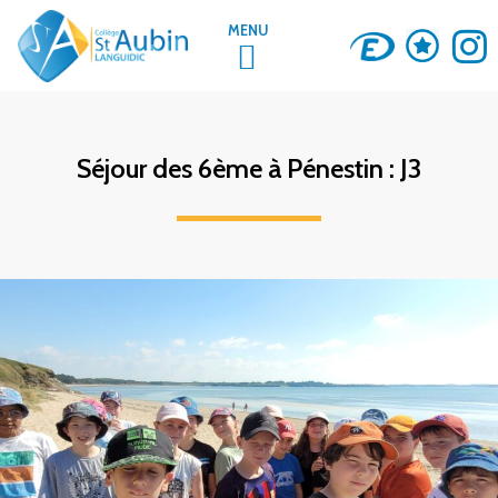
MENU
LA VIE AU COLLÈGE
Séjour des 6ème à Pénestin : J3