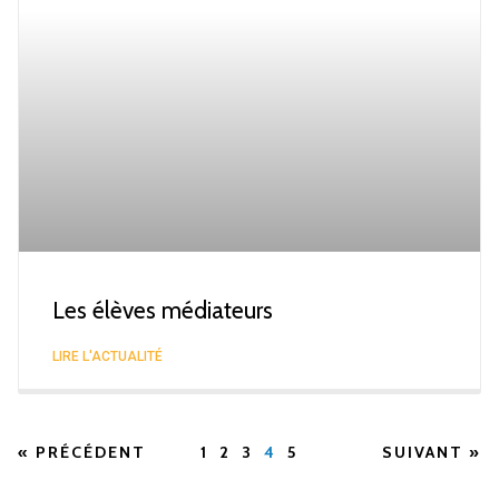
Les élèves médiateurs
LIRE L'ACTUALITÉ
« PRÉCÉDENT
1
2
3
4
5
SUIVANT »