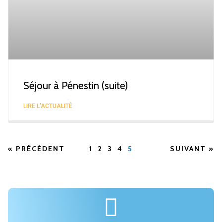
Séjour à Pénestin (suite)
LIRE L'ACTUALITÉ
« PRÉCÉDENT
1
2
3
4
5
SUIVANT »